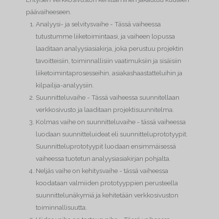
päävaiheeseen.
Analyysi- ja selvitysvaihe - Tässä vaiheessa
tutustumme liiketoimintaasi, ja vaiheen lopussa
laaditaan analyysiasiakirja, joka perustuu projektin
tavoitteisiin, toiminnallisiin vaatimuksiin ja sisäisiin
liiketoimintaprosesseihin, asiakashaastatteluihin ja
kilpailija-analyysiin.
Suunnitteluvaihe - Tässä vaiheessa suunnitellaan
verkkosivusto ja laaditaan projektisuunnitelma.
Kolmas vaihe on suunnitteluvaihe - tässä vaiheessa
luodaan suunnitteluideat eli suunnitteluprototyypit.
Suunnitteluprototyypit luodaan ensimmäisessä
vaiheessa tuotetun analyysiasiakirjan pohjalta.
Neljäs vaihe on kehitysvaihe - tässä vaiheessa
koodataan valmiiden prototyyppien perusteella
suunnittelunäkymiä ja kehitetään verkkosivuston
toiminnallisuutta.