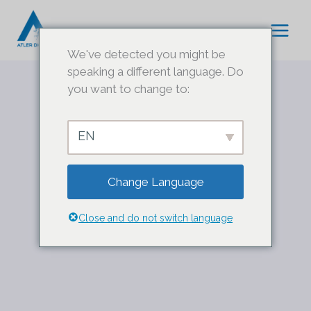
Siirry
sisältöön
We've detected you might be
speaking a different language. Do
VERKKOSIVUSTON
you want to change to:
KEHITTÄMINEN
EN
Change Language
Close and do not switch language