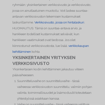
ryhmään: yksinkertainen verkkosivusto ja verkkosivusto,
jossa on ainutlaatuinen muotoilu. Voit laskea suuntaa-
antavan verkkosivuston tekemisen kustannukset
laskurillamme.
Verkkosivusto, jossa on hintalaskuri
.
HUOMAUTUS: Tämä on suuntaa-antava arvio, ja
hankkeen todelliset kustannukset selviävät, kun
hankkeen vaatimukset ovat tiedossa. Jos olet
kiinnostunut verkkosivustosta, lue lisää.
verkkokaupan
kehittäminen
kohta.
YKSINKERTAINEN YRITYKSEN
VERKKOSIVUSTO
Yksinkertaisen kodin kehittäminen jakautuu viiteen
päävaiheeseen.
Suunnitteluvaihe on suunnitteluvaihe - tässä
vaiheessa verkkosivuston suunnittelu, valmiin pohjan
valinta, toiminnallisuudet ja lisämoduulit toteutetaan
yhteistyössä asiakkaan kanssa.
Vaihe on suunnitteluvaihe - tässä vaiheessa valittuja