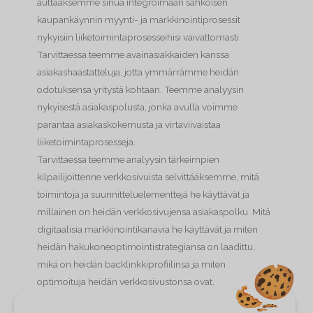
auttaaksemme sinua integroimaan sähköisen
kaupankäynnin myynti- ja markkinointiprosessit
nykyisiin liiketoimintaprosesseihisi vaivattomasti.
Tarvittaessa teemme avainasiakkaiden kanssa
asiakashaastatteluja, jotta ymmärrämme heidän
odotuksensa yritystä kohtaan. Teemme analyysin
nykyisestä asiakaspolusta, jonka avulla voimme
parantaa asiakaskokemusta ja virtaviivaistaa
liiketoimintaprosesseja.
Tarvittaessa teemme analyysin tärkeimpien
kilpailijoittenne verkkosivuista selvittääksemme, mitä
toimintoja ja suunnitteluelementtejä he käyttävät ja
millainen on heidän verkkosivujensa asiakaspolku. Mitä
digitaalisia markkinointikanavia he käyttävät ja miten
heidän hakukoneoptimointistrategiansa on laadittu,
mikä on heidän backlinkkiprofiilinsa ja miten
optimoituja heidän verkkosivustonsa ovat.
Lisäksi suoritamme yrityksesi jo olemassa olevien