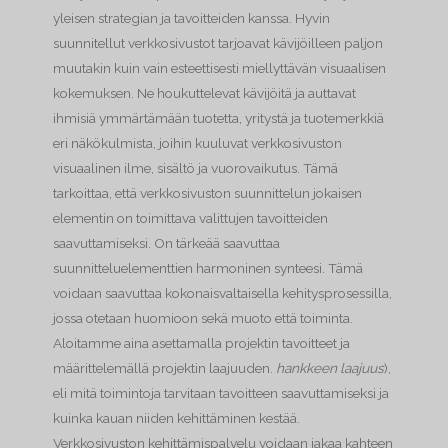
yleisen strategian ja tavoitteiden kanssa. Hyvin
suunnitellut verkkosivustot tarjoavat kävijöilleen paljon
muutakin kuin vain esteettisesti miellyttävän visuaalisen
kokemuksen. Ne houkuttelevat kävijöitä ja auttavat
ihmisiä ymmärtämään tuotetta, yritystä ja tuotemerkkiä
eri näkökulmista, joihin kuuluvat verkkosivuston
visuaalinen ilme, sisältö ja vuorovaikutus. Tämä
tarkoittaa, että verkkosivuston suunnittelun jokaisen
elementin on toimittava valittujen tavoitteiden
saavuttamiseksi. On tärkeää saavuttaa
suunnitteluelementtien harmoninen synteesi. Tämä
voidaan saavuttaa kokonaisvaltaisella kehitysprosessilla,
jossa otetaan huomioon sekä muoto että toiminta.
Aloitamme aina asettamalla projektin tavoitteet ja
määrittelemällä projektin laajuuden.
hankkeen laajuus
),
eli mitä toimintoja tarvitaan tavoitteen saavuttamiseksi ja
kuinka kauan niiden kehittäminen kestää.
Verkkosivuston kehittämispalvelu voidaan jakaa kahteen