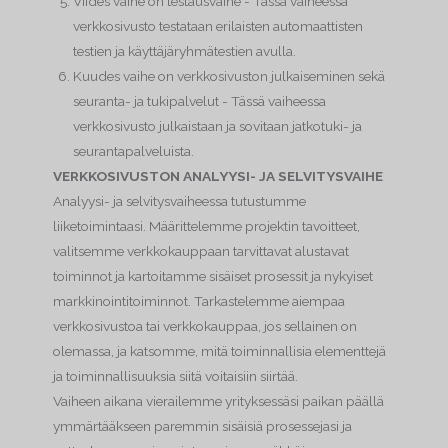
Viides vaihe on testausvaihe - Tässä vaiheessa
verkkosivusto testataan erilaisten automaattisten
testien ja käyttäjäryhmätestien avulla.
Kuudes vaihe on verkkosivuston julkaiseminen sekä
seuranta- ja tukipalvelut - Tässä vaiheessa
verkkosivusto julkaistaan ja sovitaan jatkotuki- ja
seurantapalveluista.
VERKKOSIVUSTON ANALYYSI- JA SELVITYSVAIHE
Analyysi- ja selvitysvaiheessa tutustumme
liiketoimintaasi. Määrittelemme projektin tavoitteet,
valitsemme verkkokauppaan tarvittavat alustavat
toiminnot ja kartoitamme sisäiset prosessit ja nykyiset
markkinointitoiminnot. Tarkastelemme aiempaa
verkkosivustoa tai verkkokauppaa, jos sellainen on
olemassa, ja katsomme, mitä toiminnallisia elementtejä
ja toiminnallisuuksia siitä voitaisiin siirtää.
Vaiheen aikana vierailemme yrityksessäsi paikan päällä
ymmärtääkseen paremmin sisäisiä prosessejasi ja