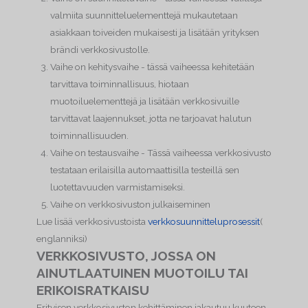
valmiita suunnitteluelementtejä mukautetaan
asiakkaan toiveiden mukaisesti ja lisätään yrityksen
brändi verkkosivustolle.
Vaihe on kehitysvaihe - tässä vaiheessa kehitetään
tarvittava toiminnallisuus, hiotaan
muotoiluelementtejä ja lisätään verkkosivuille
tarvittavat laajennukset, jotta ne tarjoavat halutun
toiminnallisuuden.
Vaihe on testausvaihe - Tässä vaiheessa verkkosivusto
testataan erilaisilla automaattisilla testeillä sen
luotettavuuden varmistamiseksi.
Vaihe on verkkosivuston julkaiseminen
Lue lisää verkkosivustoista
verkkosuunnitteluprosessit
(
englanniksi)
VERKKOSIVUSTO, JOSSA ON
AINUTLAATUINEN MUOTOILU TAI
ERIKOISRATKAISU
Erityisen verkkosivuston kehittäminen jakautuu kuuteen