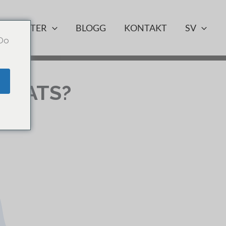
TJÄNSTER
BLOGG
KONTAKT
SV
 Do
e
PLATS?