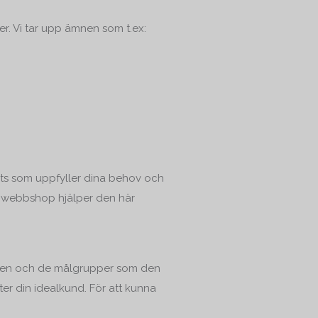
er. Vi tar upp ämnen som t.ex:
lats som uppfyller dina behov och
en webbshop hjälper den här
d den och de målgrupper som den
fter din idealkund. För att kunna