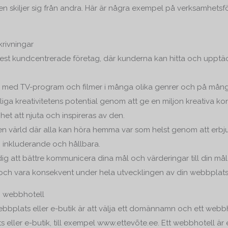
en skiljer sig från andra. Här är några exempel på verksamhetsf
rivningar
mest kundcentrerade företag, där kunderna kan hitta och upptäc
en med TV-program och filmer i många olika genrer och på mång
liga kreativitetens potential genom att ge en miljon kreativa kon
het att njuta och inspireras av den.
apa en värld där alla kan höra hemma var som helst genom att er
, inkluderande och hållbara.
ig att bättre kommunicera dina mål och värderingar till din mål
s och vara konsekvent under hela utvecklingen av din webbplats
 webbhotell
ebbplats eller e-butik är att välja ett domännamn och ett web
s eller e-butik, till exempel www.ettevõte.ee. Ett webbhotell är