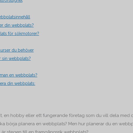
lförlitlighet
bbplatsinnehåll
ver din webbplats?
lats för sökmotorer?
urser du behöver
r sin webbplats?
r man en webbplats?
nera din webbplats:
t, en hobby eller ett fungerande företag som du vill dela med di
 ska börja planera en webbplats? Men hur planerar du en webbpl
 är stegen till en framgångsrik webbplats?