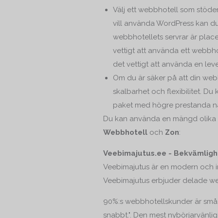
Välj ett webbhotell som stöder
vill använda WordPress kan du
webbhotellets servrar är plac
vettigt att använda ett webbho
det vettigt att använda en leve
Om du är säker på att din web
skalbarhet och flexibilitet. Du
paket med högre prestanda när
Du kan använda en mängd olika ve
Webbhotell
och
Zon
:
Veebimajutus.ee - Bekvämlighe
Veebimajutus är en modern och in
Veebimajutus erbjuder delade web
90%:s webbhotellskunder är små oc
snabbt.". Den mest nybörjarvänlig