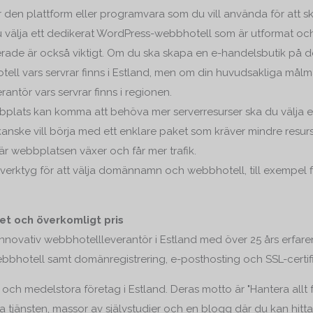
 den plattform eller programvara som du vill använda för att s
 välja ett dedikerat WordPress-webbhotell som är utformat och 
erade är också viktigt. Om du ska skapa en e-handelsbutik på 
tell vars servrar finns i Estland, men om din huvudsakliga målma
rantör vars servrar finns i regionen.
bplats kan komma att behöva mer serverresurser ska du välja 
 kanske vill börja med ett enklare paket som kräver mindre resurs
 webbplatsen växer och får mer trafik.
rktyg för att välja domännamn och webbhotell, till exempel fi
t och överkomligt pris
novativ webbhotellleverantör i Estland med över 25 års erfare
bhotell samt domänregistrering, e-posthosting och SSL-certifi
h medelstora företag i Estland. Deras motto är "Hantera allt f
a tjänsten, massor av självstudier och en blogg där du kan hitta