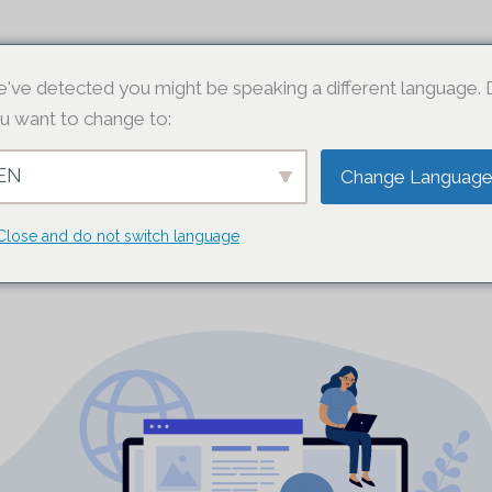
HEMSIDAN
've detected you might be speaking a different language.
u want to change to:
EN
Change Languag
LANERAR DU DIN WEBB
Close and do not switch language
En enkel guide för nystartade företagare