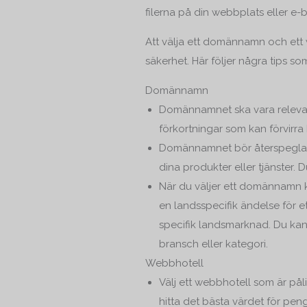
filerna på din webbplats eller e-
Att välja ett domännamn och ett w
säkerhet. Här följer några tips s
Domännamn
Domännamnet ska vara relevant, 
förkortningar som kan förvirra
Domännamnet bör återspegla d
dina produkter eller tjänster. 
När du väljer ett domännamn kan
en landsspecifik ändelse för ett vi
specifik landsmarknad. Du kan o
bransch eller kategori.
Webbhotell
Välj ett webbhotell som är påli
hitta det bästa värdet för pen