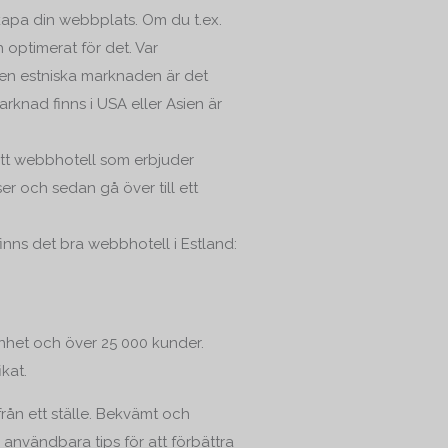
kapa din webbplats. Om du t.ex.
optimerat för det. Var
den estniska marknaden är det
rknad finns i USA eller Asien är
ett webbhotell som erbjuder
er och sedan gå över till ett
nns det bra webbhotell i Estland:
nhet och över 25 000 kunder.
kat.
rån ett ställe. Bekvämt och
 användbara tips för att förbättra