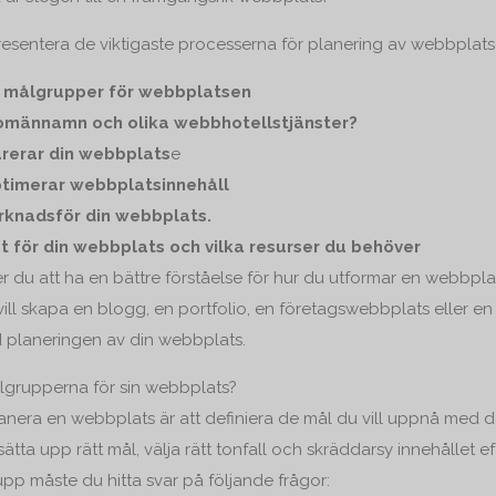
presentera de viktigaste processerna för planering av webbplats
h målgrupper för webbplatsen
domännamn och olika webbhotellstjänster?
urerar din webbplats
e
ptimerar webbplatsinnehåll
knadsför din webbplats.
 för din webbplats och vilka resurser du behöver
er du att ha en bättre förståelse för hur du utformar en webbp
ill skapa en blogg, en portfolio, en företagswebbplats eller 
 planeringen av din webbplats.
lgrupperna för sin webbplats?
planera en webbplats är att definiera de mål du vill uppnå me
sätta upp rätt mål, välja rätt tonfall och skräddarsy innehållet e
pp måste du hitta svar på följande frågor: