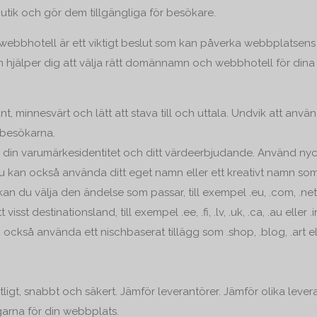
butik och gör dem tillgängliga för besökare.
ebbhotell är ett viktigt beslut som kan påverka webbplatsens syn
om hjälper dig att välja rätt domännamn och webbhotell för dina
minnesvärt och lätt att stava till och uttala. Undvik att använda
 besökarna.
in varumärkesidentitet och ditt värdeerbjudande. Använd nyck
Du kan också använda ditt eget namn eller ett kreativt namn som 
 du välja den ändelse som passar, till exempel .eu, .com, .net, .
sst destinationsland, till exempel .ee, .fi, .lv, .uk, .ca, .au eller .i
ckså använda ett nischbaserat tillägg som .shop, .blog, .art elle
tligt, snabbt och säkert. Jämför leverantörer. Jämför olika levera
garna för din webbplats.