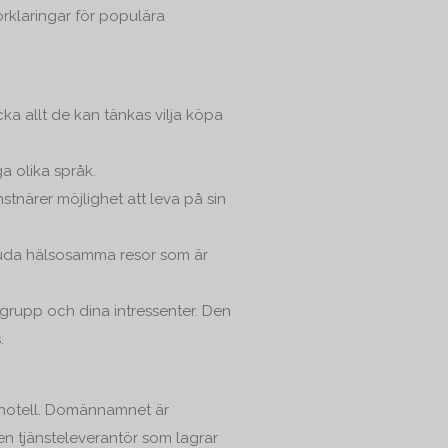
örklaringar för populära
ka allt de kan tänkas vilja köpa
a olika språk.
stnärer möjlighet att leva på sin
bjuda hälsosamma resor som är
grupp och dina intressenter. Den
.
bhotell. Domännamnet är
 en tjänsteleverantör som lagrar