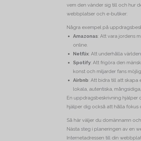
vem den vänder sig till och hur d
webbplatser och e-butiker:
Några exempel på uppdragsbesk
Amazonas
: Att vara jordens 
online.
Netflix
: Att underhålla värld
Spotify
: Att frigöra den mänsk
konst och miljarder fans möjlig
Airbnb
: Att bidra till att sk
lokala, autentiska, mångsidiga
En uppdragsbeskrivning hjälper d
hjälper dig också att hålla foku
Så här väljer du domännamn och
Nästa steg i planeringen av en w
Internetadressen till din webbplat