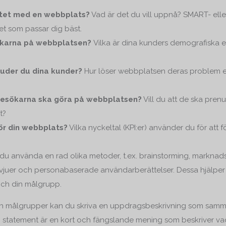
ftet med en webbplats?
Vad är det du vill uppnå? SMART- ell
det som passar dig bäst.
sökarna på webbplatsen?
Vilka är dina kunders demografiska 
juder du dina kunder?
Hur löser webbplatsen deras problem elle
tt besökarna ska göra på webbplatsen?
Vill du att de ska pren
t?
ör din webbplats?
Vilka nyckeltal (KPI:er) använder du för att 
 du använda en rad olika metoder, t.ex. brainstorming, marknad
rvjuer och personabaserade användarberättelser. Dessa hjälper 
och din målgrupp.
ch målgrupper kan du skriva en uppdragsbeskrivning som samma
statement är en kort och fängslande mening som beskriver vad 