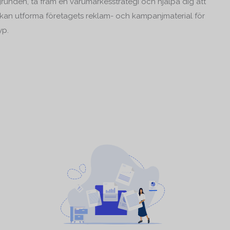
 grunden, ta fram en varumärkesstrategi och hjälpa dig att
i kan utforma företagets reklam- och kampanjmaterial för
yp.