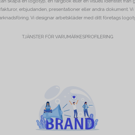
kan skapa en logotyp, en färgbok eller en visuell identitet från
 fakturor, erbjudanden, presentationer eller andra dokument. V
rknadsföring. Vi designar arbetskläder med ditt företags logot
TJÄNSTER FÖR VARUMÄRKESPROFILERING