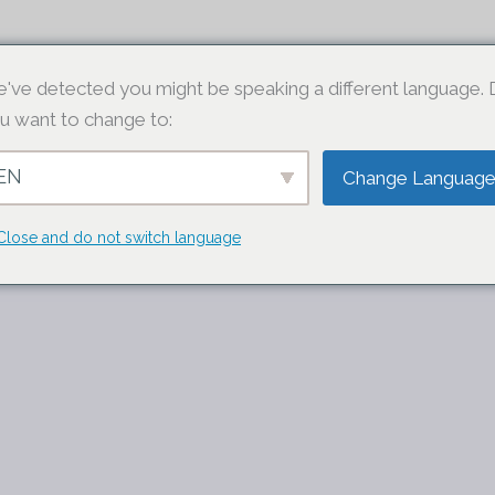
HEMSIDAN
've detected you might be speaking a different language.
u want to change to:
EN
Change Languag
ÖRETAGETS VARUMÄR
Close and do not switch language